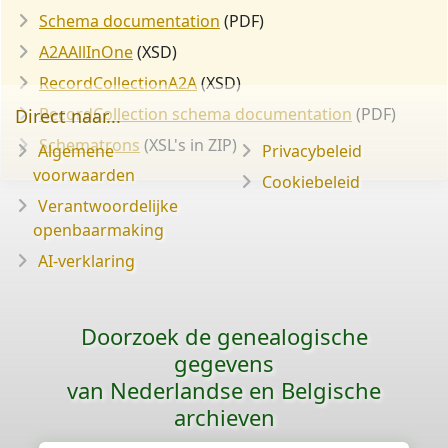
Schema documentation
(PDF)
A2AAllInOne
(XSD)
RecordCollectionA2A
(XSD)
RecordCollection schema documentation
(PDF)
Direct naar...
Schematrons
(XSL's in ZIP)
Algemene
Privacybeleid
voorwaarden
Cookiebeleid
Verantwoordelijke
openbaarmaking
AI-verklaring
Doorzoek de genealogische
gegevens
van Nederlandse en Belgische
archieven